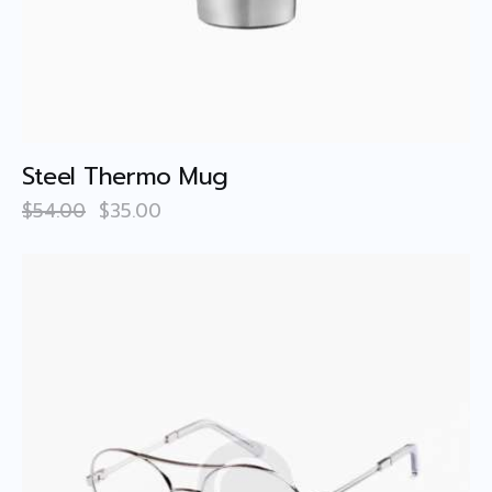
Steel Thermo Mug
$
54
.
00
$
35
.
00