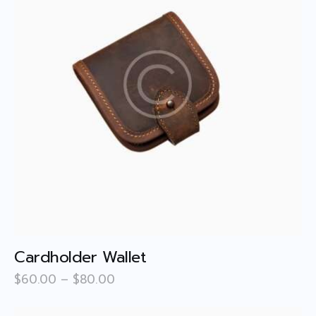
Cardholder Wallet
$
60
.
00
–
$
80
.
00