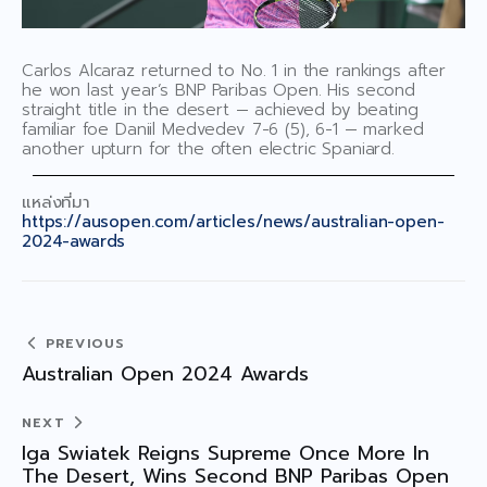
Announcement/ Activities
เกียรติคุณ
Carlos Alcaraz returned to No. 1 in the rankings after
he won last year’s BNP Paribas Open. His second
Honor roll
straight title in the desert — achieved by beating
familiar foe Daniil Medvedev 7-6 (5), 6-1 — marked
ติดต่อเรา ▾
another upturn for the often electric Spaniard.
Contact Us
แหล่งที่มา
https://ausopen.com/articles/news/australian-open-
2024-awards
PREVIOUS
Australian Open 2024 Awards
NEXT
Iga Swiatek Reigns Supreme Once More In
The Desert, Wins Second BNP Paribas Open