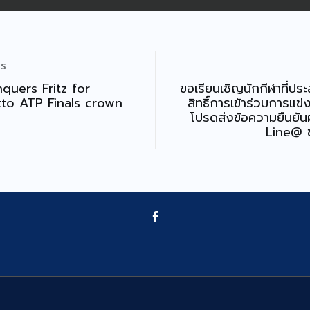
US
quers Fritz for
ขอเรียนเชิญนักกีฬาที่ประ
tto ATP Finals crown
สิทธิ์การเข้าร่วมการแข่
โปรดส่งข้อความยืนยัน
Line@ 
หลัก
ข้อบังคับสมาคม
รายชื่อคณะกรรมการ
ติดต