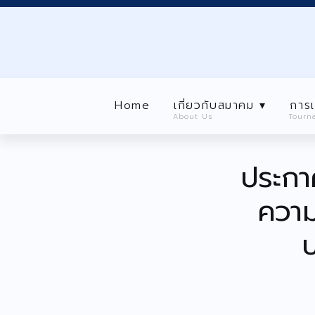
Home
เกี่ยวกับสมาคม ▾
About Us
การเเข่งขัน ▾
Home
เกี่ยวกับสมาคม ▾
การเ
Tournaments
About Us
Tourn
Level นักกีฬา ▾
Home
เกี่ยวกับ
Player Level
ประกา
About Us
ลงทะเบียนสมาชิก ▾
ความ
Registration
ป
ประกาศ/กิจกรรม ▾
Announcement/ Activities
เกียรติคุณ
Honor roll