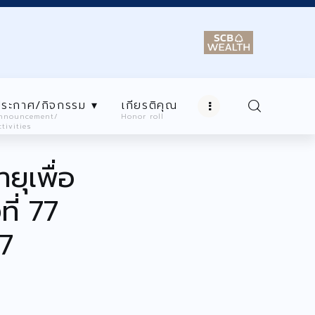
ระกาศ/กิจกรรม ▾
เกียรติคุณ
nnouncement/
Honor roll
ctivities
ยนสมาชิก ▾
ประกาศ/กิจกรรม ▾
ุเพื่อ
n
Announcement/
Activities
ี่ 77
67