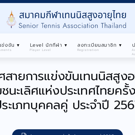
เข่งขัน ▾
Level นักกีฬา ▾
ลงทะเบียนสมาชิก ▾
ป
aments
Player Level
Registration
A
A
สมาคม ▾
การเเข่งขัน ▾
Level นักกีฬา ▾
ลงทะเบี
ศสายการแข่งขันเทนนิสสูงอาย
Tournaments
Player Level
Registratio
ชนะเลิศแห่งประเทศไทยครั้งท
ระเภทบุคคลคู่ ประจำปี 25