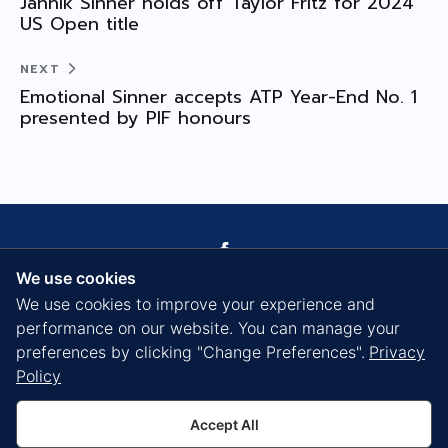
Jannik Sinner holds off Taylor Fritz for 2024
US Open title
NEXT
Emotional Sinner accepts ATP Year-End No. 1
presented by PIF honours
We use cookies
We use cookies to improve your experience and
performance on our website. You can manage your
preferences by clicking "Change Preferences".
Privacy
หน้าหลัก
ข้อบังคับสมาคม
Policy
Accept All